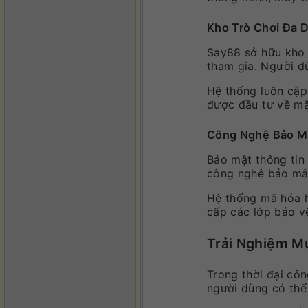
Kho Trò Chơi Đa 
Say88 sở hữu kho 
tham gia. Người dù
Hệ thống luôn cập
được đầu tư về mặt
Công Nghệ Bảo Mậ
Bảo mật thông tin
công nghệ bảo mật
Hệ thống mã hóa h
cấp các lớp bảo v
Trải Nghiệm Mư
Trong thời đại cô
người dùng có thể 