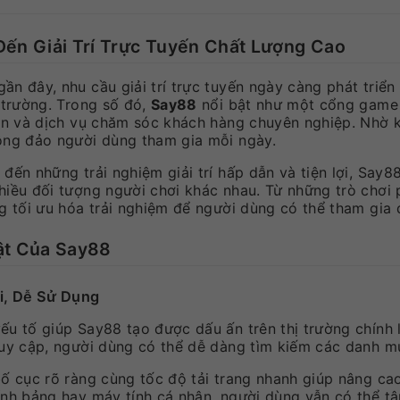
ến Giải Trí Trực Tuyến Chất Lượng Cao
n đây, nhu cầu giải trí trực tuyến ngày càng phát triển
 trường. Trong số đó,
Say88
nổi bật như một cổng game gi
iện và dịch vụ chăm sóc khách hàng chuyên nghiệp. Nhờ
ông đảo người dùng tham gia mỗi ngày.
đến những trải nghiệm giải trí hấp dẫn và tiện lợi, Say8
iều đối tượng người chơi khác nhau. Từ những trò chơi p
g tối ưu hóa trải nghiệm để người dùng có thể tham gia d
ật Của Say88
i, Dễ Sử Dụng
u tố giúp Say88 tạo được dấu ấn trên thị trường chính l
ruy cập, người dùng có thể dễ dàng tìm kiếm các danh m
ố cục rõ ràng cùng tốc độ tải trang nhanh giúp nâng cao
ính bảng hay máy tính cá nhân, người dùng vẫn có thể t