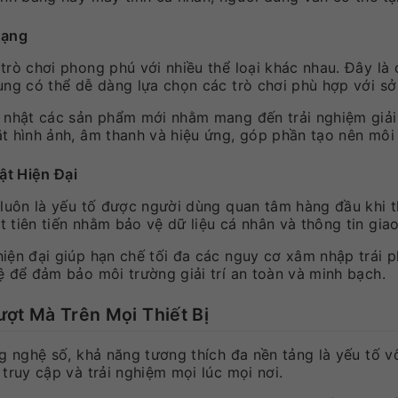
Dạng
trò chơi phong phú với nhiều thể loại khác nhau. Đây là
ng có thể dễ dàng lựa chọn các trò chơi phù hợp với sở 
 nhật các sản phẩm mới nhằm mang đến trải nghiệm giải 
 hình ảnh, âm thanh và hiệu ứng, góp phần tạo nên môi 
t Hiện Đại
 luôn là yếu tố được người dùng quan tâm hàng đầu khi 
 tiên tiến nhằm bảo vệ dữ liệu cá nhân và thông tin gia
iện đại giúp hạn chế tối đa các nguy cơ xâm nhập trái 
ệ để đảm bảo môi trường giải trí an toàn và minh bạch.
ợt Mà Trên Mọi Thiết Bị
ng nghệ số, khả năng tương thích đa nền tảng là yếu tố 
truy cập và trải nghiệm mọi lúc mọi nơi.