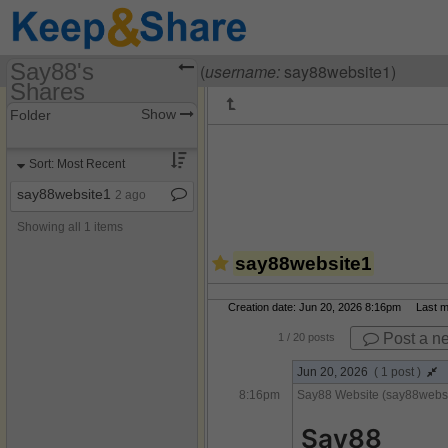
Say88's
Visiting
Say88 Website
(
username:
say88website1)
Shares
(say88website1)
Show
Folder
Share Page
Sort: Most Recent
Discussions
say88website1
2 ago
Showing all 1 items
say88website1
Creation date: Jun 20, 2026 8:16pm Last mod
Post a n
1
/ 20 posts
Jun 20, 2026
( 1 post )
8:16pm
Say88 Website (say88websi
Say88