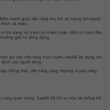
 điểm mạnh giúp nền tảng thu hút số lượng lớn người
thích cá nhân.
trí đa dạng và tránh sự nhàm chán. Mỗi trò chơi đều
trường giải trí sống động.
tham gia các nền tảng trực tuyến. Say88 áp dụng các
o dịch của người dùng.
phép. Đồng thời, nền tảng cũng thường xuyên nâng
vô cùng quan trọng. Say88 đã tối ưu hóa hệ thống để