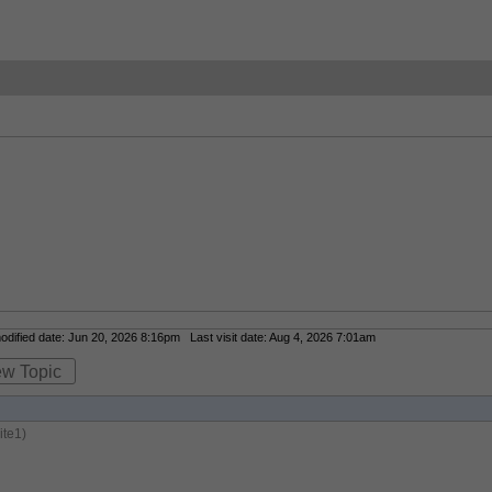
ified date: Jun 20, 2026 8:16pm Last visit date: Aug 4, 2026 7:01am
ew Topic
te1)