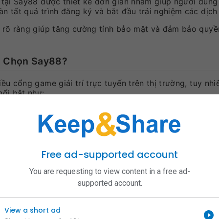
 tại Say88 được thiết kế đơn giản nhằm giúp người dùng t
n tất quá trình đăng ký và bắt đầu trải nghiệm các dịch
c rõ ràng giúp tăng cường tính bảo mật và đảm bảo quyền
a Chọn Say88?
iều cổng game giải trí trực tuyến trên thị trường, tuy nh
nổi bật như:
 đại, dễ thao tác.
chơi phong phú và thường xuyên cập nhật.
 mật tiên tiến.
p ổn định trên mọi thiết bị.
Free ad-supported account
sóc khách hàng chuyên nghiệp.
rình ưu đãi hấp dẫn dành cho thành viên.
You are requesting to view content in a free ad-
supported account.
giúp Say88 xây dựng được cộng đồng người dùng đông đ
ực tuyến.
View a short ad