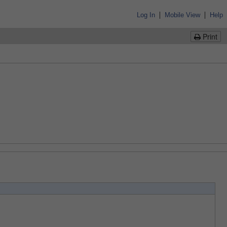
|
|
Log In
Mobile View
Help
Print