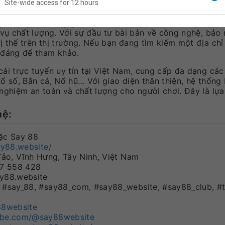
Site-wide access for 12 hours
 những nền tảng giải trí trực tuyến được nhiều người qu
h vụ chất lượng. Với sự đầu tư bài bản về công nghệ, bả
thế trên thị trường. Nếu bạn đang tìm kiếm một địa chỉ giả
 đáng để tham khảo.
ái trực tuyến uy tín tại Việt Nam, cung cấp đa dạng các 
Xổ số, Bắn cá, Nổ hũ… Với giao diện thân thiện, hệ thốn
nghiệm an toàn và chất lượng cho người chơi. Đây là lựa c
hệ:
ặc Say 88
ay88.website/
Tảo, Vĩnh Hưng, Tây Ninh, Việt Nam
87 558 428
y88.website
 #say_88, #say88_com, #say88_website, #say88_club, #
88website
ube.com/@say88website