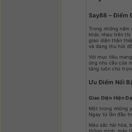
Say88 – Điểm Đ
Trong những năm gầ
khác nhau trên thị
giao diện thân th
và đang thu hút đ
Với mục tiêu mang 
ứng nhu cầu của nh
tảng luôn chú trọn
Ưu Điểm Nổi B
Giao Diện Hiện Đạ
Một trong những yế
Ngay từ lần đầu t
Màu sắc hài hòa, b
thông minh, máy t