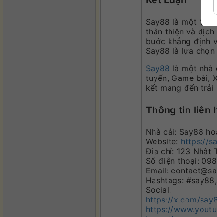
Say88 là một trong
thân thiện và dịc
bước khẳng định vị 
Say88 là lựa chọn
Say88
là một nhà c
tuyến, Game bài, 
kết mang đến trải 
Thông tin liên 
Nhà cái: Say88 ho
Website:
https://s
Địa chỉ: 123 Nhật 
Số điện thoại: 09
Email: contact@sa
Hashtags: #say88,
Social:
https://x.com/say
https://www.yout