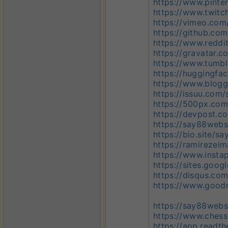
https://www.pinte
https://www.twitc
https://vimeo.co
https://github.co
https://www.reddi
https://gravatar.
https://www.tumb
https://huggingfa
https://www.blog
https://issuu.com
https://500px.co
https://devpost.c
https://say88web
https://bio.site/s
https://ramirezel
https://www.insta
https://sites.goo
https://disqus.co
https://www.good
https://say88webs
https://www.ches
https://app.readt