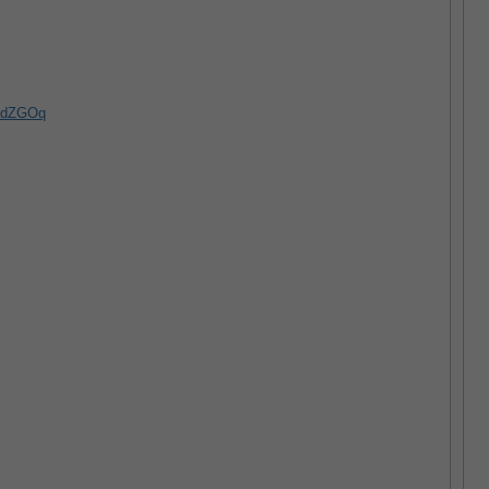
4DdZGOq