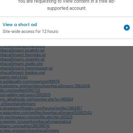
You are requesting to view content in a free ad-
lmylinks.com/keonhacai5miami
fyu.com/keonhacai5miami
supported account.
oub.com/keonhacai5miami
ww.jigsawplanet.com/keonhacai5miami
ww.designspiration.com/keonhacai5miami/saves/
ww.bandlab.com/keonhacai5miami
View a short ad
www.symbaloo.com/shared/AAAACPVNCrIAA42Ahazwtg==
Site-wide access for 12 hours
w.longisland.com/profile/keonhacai5miami
ww.fundable.com/user-1333673
ww.weddingbee.com/members/keonhacai5miami/
les.fm/keonhacai5miami/info
onhacai5miami.localinfo.jp/
onhacai5miami.themedia.jp/
onhacai5miami.shopinfo.jp/
onhacai5miami.studio.site
onhacai5miami.therestaurant.jp/
onhacai5miami.theblog.me/
stpaste.me/c4Je1
w.guildquality.com/crew/post/84876
ww.spigotmc.org/members/keonhacai5miami.2561024/
ntip.com/profile/9381722
tion-gallery.net/users/1002978
orums.alliedmods.net/member.php?u=485564
ti.st/keonhacai5miami
w.giveawayoftheday.com/forums/profile/1954357
w.gaiaonline.com/profiles/keonhacai5miami/51682141/
rum.epicbrowser.com/profile.php?id=165523
w.openrec.tv/user/keonhacai5miami/about
edibang.com/author/28638974/
ww.rwaq.org/users/keonhacai5miami