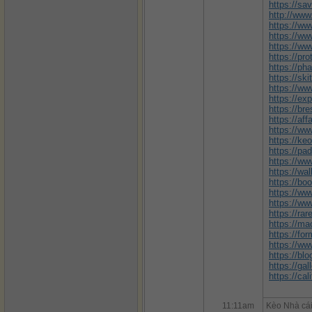
https://sa
http://www
https://w
https://w
https://w
https://pr
https://ph
https://sk
https://w
https://e
https://br
https://aff
https://ww
https://ke
https://p
https://w
https://wa
https://b
https://w
https://ww
https://ra
https://ma
https://f
https://ww
https://bl
https://ga
https://ca
11:11am
Kèo Nhà cái