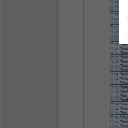
https://al
https://gi
https://c
https://w
https://w
https://w
https://
https://ww
https://w
https://w
https://fi
https://ke
https://ke
https://ke
https://ke
https://ke
https://ke
https://ju
https://ww
https://w
https://pa
https://mo
https://f
https://no
https://ww
https://ww
https://fo
https://ww
https://m
https://w