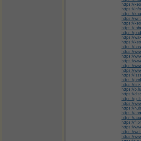
https://ke
https://i
https://k
https://wr
https://ke
https://ta
https://p
https://w
https://k
https://h
https://w
https://w
https://w
https://w
https://ww
https://is
https://pr
https://li
https://b.
https://di
https://gi
https://w
https://h
https://co
https://a
https://fl
https://w
https://we
https://ww