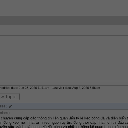
dified date: Jun 23, 2026 11:11am Last visit date: Aug 4, 2026 5:56am
ew Topic
lies )
miami)
e chuyên cung cấp các thông tin liên quan đến tỷ lệ kèo bóng đá và diễn biến
n động kèo mới nhất từ nhiều nguồn uy tín, đồng thời cập nhật lịch thi đấu củ
uyên sâu, đánh giá phong độ đội bóng và những thống kê quan trọng giúp ngư