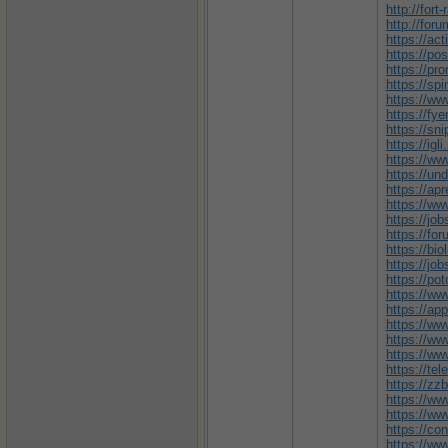
http://for
http://fo
https://ac
https://po
https://p
https://sp
https://w
https://f
https://sn
https://ig
https://w
https://u
https://ap
https://ww
https://jo
https://fo
https://bi
https://jo
https://po
https://w
https://ap
https://ww
https://ww
https://w
https://t
https://z
https://w
https://ww
https://co
https://ww