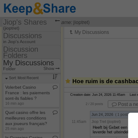
Jiop's Shares
Visiting
Jiop Tret
(
username:
jioptret)
(jioptret)
Discussions
Share Page
in Jiop's Account
Discussion
Calendars
Folders
Discussion Folders
Discussions
My Discussions
Show
Folder Set
Show
Folder
My Discussions
Sort: Most Recent
Hoe ruim is de cashba
Volerbet Casino
France : les paiements
Creation date: Jun 24, 2026 11:45am Last mo
sont​-​ils fiables ?
16 min ago
Post a n
2
/ 20 posts
Quel casino offre les
Jun 24, 2026
( 1 post, 1 rep
meilleures conditions
11:45am
Jiop Tret (jioptret)
aux joueurs français?
Heeft bij Gxbet een cashb
25 min ago
leverde het uiteindelijk 
Is Gransino Casino