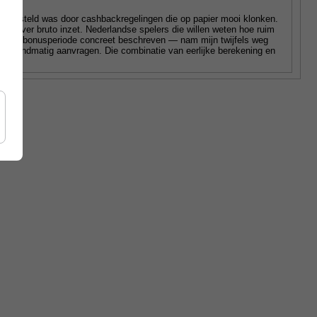
eleurgesteld was door cashbackregelingen die op papier mooi klonken. 
ing over bruto inzet. Nederlandse spelers die willen weten hoe ruim 
t per bonusperiode concreet beschreven — nam mijn twijfels weg 
er handmatig aanvragen. Die combinatie van eerlijke berekening en 