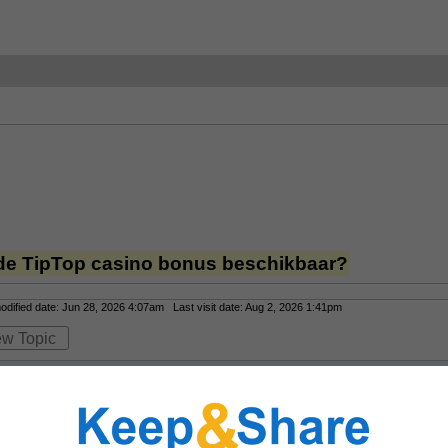
ia de TipTop casino bonus beschikbaar?
ified date: Jun 28, 2026 4:07am Last visit date: Aug 2, 2026 1:41pm
ew Topic
t altijd verstandig om niet alleen naar een aantrekkelijke bonus te kijken. Ook 
rzichtelijk spelaanbod bepalen uiteindelijk of een platform prettig en betrou