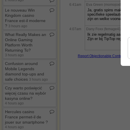
6:41am
Eva Green (momojox830)
Ja, gratis spins maken re
Le nouveau Win
specifieke speelautomate
Kingdom casino
zijn en welke voorwaarde
France est​-​il moderne
?
3 hours ago
4:07am
Dany Foxx (femage41891)
Ik zie regelmatig aanbied
What Really Makes an
Zijn er bij TipTop regelm
Online Gaming
Platform Worth
Returning To?
3 hours ago
Report Objectionable Content
Confusion around
Mobile Legends
diamond top​-​ups and
safe choices
3 hours ago
Czy warto poświęcić
więcej czasu na wybór
kasyna online?
4 hours ago
Hercules casino
France permet​-​il de
jouer sur smartphone ?
4 hours ago