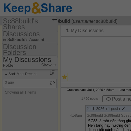
Sc88build's
Visiting
Sc88build Sc88build
(
username:
sc88build)
Shares
Discussions
(sc88build)
in Sc88build's Account
Share Page
Discussion
Folders
Discussion Folders
Calendars
My Discussions
Show
Folder Set
Discussions
Show
Folder
My Discussions
Sort: Most Recent
3 ago
Creation date: Jul 1, 2026 4:58am Last modi
Showing all 1 items
Post a n
1
/ 20 posts
Jul 1, 2026
( 1 post )
4:58am
Sc88build Sc88build (sc88b
SC88 là một nền tảng giả
Nền tảng này hướng đến v
Trong bối cảnh các dịch v