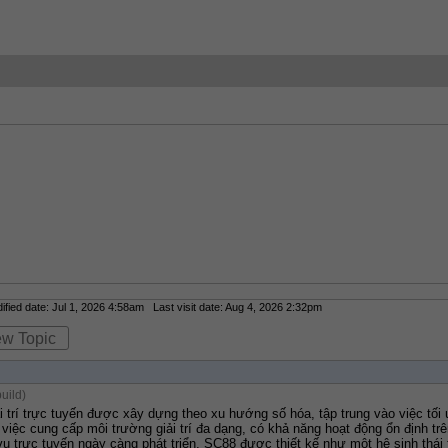
fied date: Jul 1, 2026 4:58am Last visit date: Aug 4, 2026 2:32pm
ew Topic
uild)
i trí trực tuyến được xây dựng theo xu hướng số hóa, tập trung vào việc tối 
iệc cung cấp môi trường giải trí đa dạng, có khả năng hoạt động ổn định trên
ụ trực tuyến ngày càng phát triển, SC88 được thiết kế như một hệ sinh thái tí