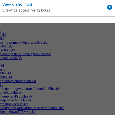
c88build
View a short ad
sc88build
8build/about
Site-wide access for 12 hours
ild/
.com/page/sc88build
d
d
uild
ild
n.com/community/users/sc88build
sc88build/
@sc88build
ce.com/post/1109294/open88school
en/club/93203/
ild
uild
c88build
c88build
amp.com/album/sc88build
ild
tion.acm.org/wp/forums/users/sc88build/
ofile/sc88build
ile/general/sc88build/
rg/profiles/sc88build/
/channel/sc88build
hosting.acm.org/wp/forums/users/sc88build/
m/channel/eUtxF75MXbUu/