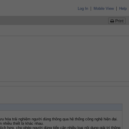
|
|
Log In
Mobile View
Help
Print
ưu hóa trải nghiệm người dùng thông qua hệ thống công nghệ hiện đại. 
 nhiều thiết bị khác nhau.
ch hợp, cho phép người dùng tiếp cận nhiều loại nội dung giải trí thông 