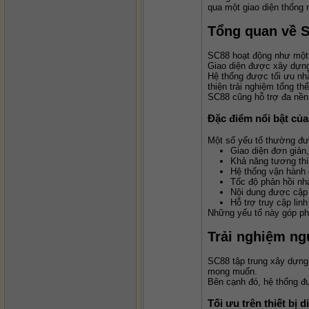
qua một giao diện thống 
Tổng quan về 
SC88 hoạt động như một n
Giao diện được xây dựng
Hệ thống được tối ưu nhằ
thiện trải nghiệm tổng th
SC88 cũng hỗ trợ đa nền 
Đặc điểm nổi bật củ
Một số yếu tố thường đư
Giao diện đơn giản,
Khả năng tương thíc
Hệ thống vận hành ổ
Tốc độ phản hồi nh
Nội dung được cập
Hỗ trợ truy cập lin
Những yếu tố này góp phầ
Trải nghiệm ng
SC88 tập trung xây dựng
mong muốn.
Bên cạnh đó, hệ thống đư
Tối ưu trên thiết bị d