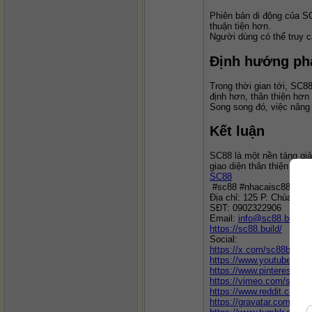
Phiên bản di động của SC
thuận tiện hơn.
Người dùng có thể truy cậ
Định hướng phá
Trong thời gian tới, SC8
định hơn, thân thiện hơn
Song song đó, việc nâng 
Kết luận
SC88 là một nền tảng giả
giao diện thân thiện và h
SC88
 #sc88 #nhacaisc88 #sc8
Địa chỉ: 125 P. Chùa Lán
SĐT: 0902322906
Email: 
info@sc88.build
https://sc88.build/
Social:
https://x.com/sc88build
https://www.youtube.co
https://www.pinterest.co
https://vimeo.com/sc88bu
https://www.reddit.com/u
https://gravatar.com/sc88