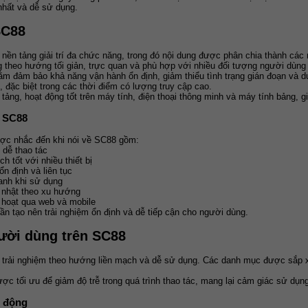
nhất và dễ sử dụng.
SC88
ền tảng giải trí đa chức năng, trong đó nội dung được phân chia thành các 
 theo hướng tối giản, trực quan và phù hợp với nhiều đối tượng người dùng
m đảm bảo khả năng vận hành ổn định, giảm thiểu tình trạng gián đoạn và duy 
ể, đặc biệt trong các thời điểm có lượng truy cập cao.
tảng, hoạt động tốt trên máy tính, điện thoại thông minh và máy tính bảng, gi
a SC88
ợc nhắc đến khi nói về SC88 gồm:
 dễ thao tác
h tốt với nhiều thiết bị
n định và liên tục
anh khi sử dụng
 nhật theo xu hướng
h hoạt qua web và mobile
n tạo nên trải nghiệm ổn định và dễ tiếp cận cho người dùng.
ười dùng trên SC88
 trải nghiệm theo hướng liền mạch và dễ sử dụng. Các danh mục được sắp xế
ợc tối ưu để giảm độ trễ trong quá trình thao tác, mang lại cảm giác sử dụn
i động