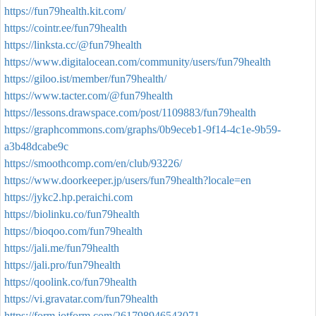
https://fun79health.kit.com/
https://cointr.ee/fun79health
https://linksta.cc/@fun79health
https://www.digitalocean.com/community/users/fun79health
https://giloo.ist/member/fun79health/
https://www.tacter.com/@fun79health
https://lessons.drawspace.com/post/1109883/fun79health
https://graphcommons.com/graphs/0b9eceb1-9f14-4c1e-9b59-
a3b48dcabe9c
https://smoothcomp.com/en/club/93226/
https://www.doorkeeper.jp/users/fun79health?locale=en
https://jykc2.hp.peraichi.com
https://biolinku.co/fun79health
https://bioqoo.com/fun79health
https://jali.me/fun79health
https://jali.pro/fun79health
https://qoolink.co/fun79health
https://vi.gravatar.com/fun79health
https://form.jotform.com/261798946543071