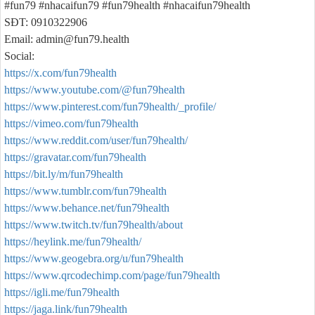
#fun79 #nhacaifun79 #fun79health #nhacaifun79health
SĐT: 0910322906
Email: admin@fun79.health
Social:
https://x.com/fun79health
https://www.youtube.com/@fun79health
https://www.pinterest.com/fun79health/_profile/
https://vimeo.com/fun79health
https://www.reddit.com/user/fun79health/
https://gravatar.com/fun79health
https://bit.ly/m/fun79health
https://www.tumblr.com/fun79health
https://www.behance.net/fun79health
https://www.twitch.tv/fun79health/about
https://heylink.me/fun79health/
https://www.geogebra.org/u/fun79health
https://www.qrcodechimp.com/page/fun79health
https://igli.me/fun79health
https://jaga.link/fun79health