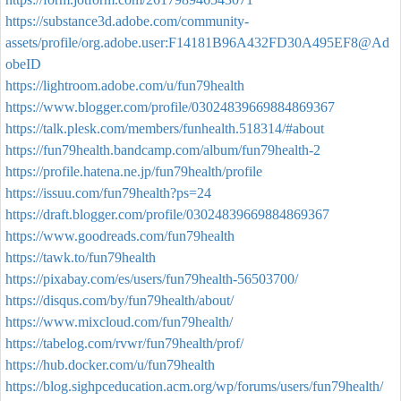
https://substance3d.adobe.com/community-
assets/profile/org.adobe.user:F14181B96A432FD30A495EF8@Ad
obeID
https://lightroom.adobe.com/u/fun79health
https://www.blogger.com/profile/03024839669884869367
https://talk.plesk.com/members/funhealth.518314/#about
https://fun79health.bandcamp.com/album/fun79health-2
https://profile.hatena.ne.jp/fun79health/profile
https://issuu.com/fun79health?ps=24
https://draft.blogger.com/profile/03024839669884869367
https://www.goodreads.com/fun79health
https://tawk.to/fun79health
https://pixabay.com/es/users/fun79health-56503700/
https://disqus.com/by/fun79health/about/
https://www.mixcloud.com/fun79health/
https://tabelog.com/rvwr/fun79health/prof/
https://hub.docker.com/u/fun79health
https://blog.sighpceducation.acm.org/wp/forums/users/fun79health/