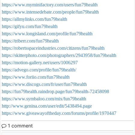
https://www.myminifactory.com/users/fun79health
https://www.intensedebate.com/people/fun79health
https://allmylinks.com/fun79health
https://gifyu.com/fun79health
https://www.longisland.com/profile/fun79health
https://triberr.com/fun79health
https://robertsspaceindustries.com/citizens/fun79health
https://skitterphoto.com/photographers/2943958/fun79health
https://motion-gallery.net/users/1006297
https://advego.com/profile/fun79health/
https://www.foriio.com/fun79health
https://www.discogs.com/fr/user/fun79health
https://fun79health.raindrop.page/fun79health-72458098
https://www.symbaloo.com/mix/fun79health
http://www.genina.com/user/edit/5438494.page
https://www.giveawayoftheday.com/forums/profile/1970447
1 comment