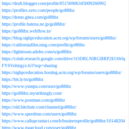
https://draft.blogger.com/profile/05156906345009266992
https://profiles.xero.com/people/go88ibz
https://demo.gitea.com/go88ibz
https://profile.hatena.ne.jp/go88ibz/
https://go88ibz.webflow.io/
https://blog.sighpceducation.acm.org/wp/forums/users/go88ibz/
https://californiafilm.ning.com/profile/go88ibz
https://lightroom.adobe.com/u/go88ibz
https://colab.research.google.com/drive/1ODRLNlRGBRP2EO0rfq
FY6Vohirgyz-h3?usp=sharing
https://sighpceducation.hosting.acm.org/wp/forums/users/go88ibz/
https://bit.ly/m/go88ibz
https://www.yumpu.com/user/go88ibz
https://go88ibz.mystrikingly.com/
https://www.postman.com/go88ibz
https://old.bitchute.com/channel/go88ibz/
https://www.speedrun.com/users/go88ibz
https://www.callupcontact.com/b/businessprofile/go88ibz/10148204
https://www.magcloud.com/user/go88ibz