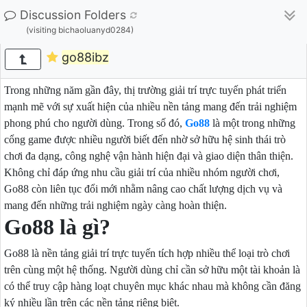
Discussion Folders
(visiting bichaoluanyd0284)
go88ibz
Trong những năm gần đây, thị trường giải trí trực tuyến phát triển
mạnh mẽ với sự xuất hiện của nhiều nền tảng mang đến trải nghiệm
phong phú cho người dùng. Trong số đó,
Go88
là một trong những
cổng game được nhiều người biết đến nhờ sở hữu hệ sinh thái trò
chơi đa dạng, công nghệ vận hành hiện đại và giao diện thân thiện.
Không chỉ đáp ứng nhu cầu giải trí của nhiều nhóm người chơi,
Go88 còn liên tục đổi mới nhằm nâng cao chất lượng dịch vụ và
mang đến những trải nghiệm ngày càng hoàn thiện.
Go88 là gì?
Go88 là nền tảng giải trí trực tuyến tích hợp nhiều thể loại trò chơi
trên cùng một hệ thống. Người dùng chỉ cần sở hữu một tài khoản là
có thể truy cập hàng loạt chuyên mục khác nhau mà không cần đăng
ký nhiều lần trên các nền tảng riêng biệt.