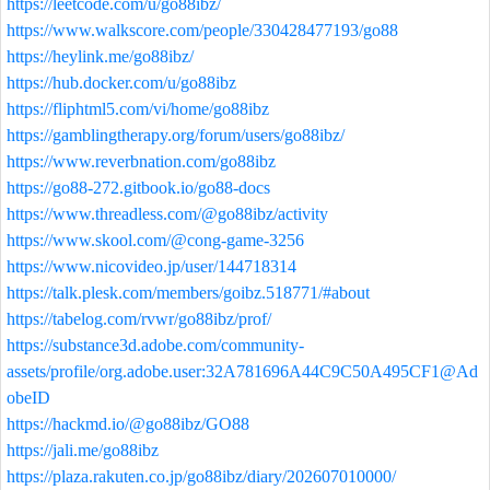
https://leetcode.com/u/go88ibz/
https://www.walkscore.com/people/330428477193/go88
https://heylink.me/go88ibz/
https://hub.docker.com/u/go88ibz
https://fliphtml5.com/vi/home/go88ibz
https://gamblingtherapy.org/forum/users/go88ibz/
https://www.reverbnation.com/go88ibz
https://go88-272.gitbook.io/go88-docs
https://www.threadless.com/@go88ibz/activity
https://www.skool.com/@cong-game-3256
https://www.nicovideo.jp/user/144718314
https://talk.plesk.com/members/goibz.518771/#about
https://tabelog.com/rvwr/go88ibz/prof/
https://substance3d.adobe.com/community-
assets/profile/org.adobe.user:32A781696A44C9C50A495CF1@Ad
obeID
https://hackmd.io/@go88ibz/GO88
https://jali.me/go88ibz
https://plaza.rakuten.co.jp/go88ibz/diary/202607010000/