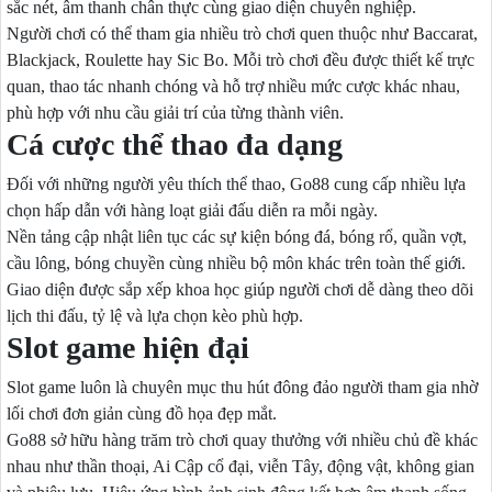
sắc nét, âm thanh chân thực cùng giao diện chuyên nghiệp.
Người chơi có thể tham gia nhiều trò chơi quen thuộc như Baccarat,
Blackjack, Roulette hay Sic Bo. Mỗi trò chơi đều được thiết kế trực
quan, thao tác nhanh chóng và hỗ trợ nhiều mức cược khác nhau,
phù hợp với nhu cầu giải trí của từng thành viên.
Cá cược thể thao đa dạng
Đối với những người yêu thích thể thao, Go88 cung cấp nhiều lựa
chọn hấp dẫn với hàng loạt giải đấu diễn ra mỗi ngày.
Nền tảng cập nhật liên tục các sự kiện bóng đá, bóng rổ, quần vợt,
cầu lông, bóng chuyền cùng nhiều bộ môn khác trên toàn thế giới.
Giao diện được sắp xếp khoa học giúp người chơi dễ dàng theo dõi
lịch thi đấu, tỷ lệ và lựa chọn kèo phù hợp.
Slot game hiện đại
Slot game luôn là chuyên mục thu hút đông đảo người tham gia nhờ
lối chơi đơn giản cùng đồ họa đẹp mắt.
Go88 sở hữu hàng trăm trò chơi quay thưởng với nhiều chủ đề khác
nhau như thần thoại, Ai Cập cổ đại, viễn Tây, động vật, không gian