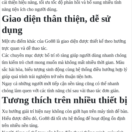
cải thiện hiệu năng, tối ưu tốc độ phản hồi và bổ sung nhiều tính
năng tiện ích cho người dùng.
Giao diện thân thiện, dễ sử
dụng
Một ưu điểm khác của Go88 là giao diện được thiết kế theo hướng
trực quan và dễ thao tác.
Các chuyên mục được bố trí rõ ràng giúp người dùng nhanh chóng
tìm kiếm trò chơi mong muốn mà không mất nhiều thời gian. Màu
sắc hài hòa, biểu tượng sinh động cùng hệ thống điều hướng hợp lý
giúp quá trình trải nghiệm trở nên thuận tiện hơn.
Ngay cả những người mới tiếp cận nền tảng cũng có thể nhanh
chóng làm quen với các tính năng chỉ sau vài thao tác đơn giản.
Tương thích trên nhiều thiết bị
Xu hướng giải trí hiện nay không còn giới hạn trên máy tính để bàn.
Hiểu được điều đó, Go88 đã tối ưu hệ thống để hoạt động ổn định
trên nhiều nền tảng.