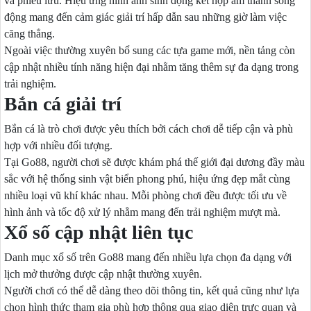
và phiêu lưu. Hiệu ứng hình ảnh sinh động kết hợp âm thanh sống
động mang đến cảm giác giải trí hấp dẫn sau những giờ làm việc
căng thẳng.
Ngoài việc thường xuyên bổ sung các tựa game mới, nền tảng còn
cập nhật nhiều tính năng hiện đại nhằm tăng thêm sự đa dạng trong
trải nghiệm.
Bắn cá giải trí
Bắn cá là trò chơi được yêu thích bởi cách chơi dễ tiếp cận và phù
hợp với nhiều đối tượng.
Tại Go88, người chơi sẽ được khám phá thế giới đại dương đầy màu
sắc với hệ thống sinh vật biển phong phú, hiệu ứng đẹp mắt cùng
nhiều loại vũ khí khác nhau. Mỗi phòng chơi đều được tối ưu về
hình ảnh và tốc độ xử lý nhằm mang đến trải nghiệm mượt mà.
Xổ số cập nhật liên tục
Danh mục xổ số trên Go88 mang đến nhiều lựa chọn đa dạng với
lịch mở thưởng được cập nhật thường xuyên.
Người chơi có thể dễ dàng theo dõi thông tin, kết quả cũng như lựa
chọn hình thức tham gia phù hợp thông qua giao diện trực quan và