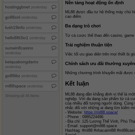
Nền tảng hoạt động ổn định
hostinggbnet
yesterday
ML88 được đầu tư hệ thống máy chủ hiện 
cao điểm.
go88xnl
yesterday
Đa dạng trò chơi
lush19info
yesterday
Từ cá cược thể thao đến casino, game b
hello88t3io1
yesterday
Trải nghiệm thuận tiện
sunwin8casino
yesterday
Việc tối ưu giao diện trên mọi thiết bị
ketquabongdamx
Chính sách ưu đãi thường xuyên
yesterday
Những chương trình khuyến mãi được cập 
go88ibz
yesterday
Kết luận
ml88space
yesterday
ML88 đang dần khẳng định vị thế là một 
Showing all 46 items
nghiệp. Với đa dạng sản phẩm từ cá cượ
của nhiều đối tượng người dùng. Cùng v
nhắc đối với những ai đang tìm kiếm một 
- Website:
https://ml88.space/
- Phone : 0985224496
- Địa chỉ: 125 Lương Thế Vinh, Phú Th
- Email: support@ml88.space
Hashtag: #ml88 #nhacaiml88 #ml88cas
Social: