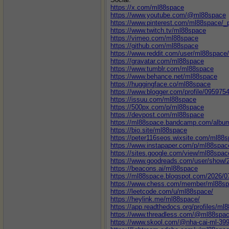
https://x.com/ml88space
https://www.youtube.com/@ml88space
https://www.pinterest.com/ml88space/_pr
https://www.twitch.tv/ml88space
https://vimeo.com/ml88space
https://github.com/ml88space
https://www.reddit.com/user/ml88space/
https://gravatar.com/ml88space
https://www.tumblr.com/ml88space
https://www.behance.net/ml88space
https://huggingface.co/ml88space
https://www.blogger.com/profile/09597
https://issuu.com/ml88space
https://500px.com/p/ml88space
https://devpost.com/ml88space
https://ml88space.bandcamp.com/albu
https://bio.site/ml88space
https://peter116seos.wixsite.com/ml88
https://www.instapaper.com/p/ml88spac
https://sites.google.com/view/ml88spac
https://www.goodreads.com/user/show
https://beacons.ai/ml88space
https://ml88space.blogspot.com/2026/0
https://www.chess.com/member/ml88s
https://leetcode.com/u/ml88space/
https://heylink.me/ml88space/
https://app.readthedocs.org/profiles/ml
https://www.threadless.com/@ml88space
https://www.skool.com/@nha-cai-ml-39