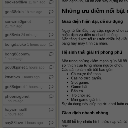
Bên cạnh đó, ML88 còn xây dựng hệ thốn
saoketv8live
11 min ago
Những ưu điểm nổi bật
gon68club
18 min ago
Giao diện hiện đại, dễ sử dụng
sunwin50jpnet
21 min ago
Ngay từ lần đầu truy cập, người chơi c
go88wio
hoặc dịch vụ diễn ra nhanh chóng.
24 min ago
Nền tảng được tối ưu trên nhiều hệ đi
bảng hay máy tính cá nhân.
bongdaluke
1 hours ago
Hệ sinh thái giải trí phong phú
bong88comtw
1 hours ago
Một trong những điểm mạnh giúp ML88 th
sở thích của từng nhóm người chơi.
go88kjpnet
1 hours ago
Các sản phẩm nổi bật bao gồm:
Cá cược thể thao.
kttvttbvn
1 hours ago
Casino trực tuyến.
Slot game.
go88cjpnet
Game bài.
1 hours ago
Bắn cá.
Trò chơi số.
phoenixgbnet
Mini game giải trí.
1 hours ago
Sự đa dạng này giúp người chơi luôn c
haywinhealth
Giao dịch nhanh chóng
1 hours ago
ML88 hỗ trợ nhiều hình thức nạp và rút 
say88love
1 hours ago
hơn.