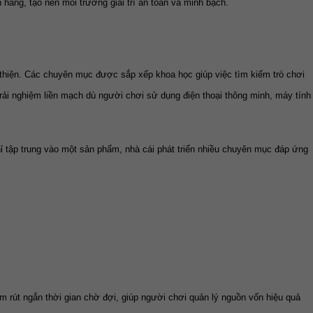
àng, tạo nên môi trường giải trí an toàn và minh bạch.
 thiện. Các chuyên mục được sắp xếp khoa học giúp việc tìm kiếm trò chơi
ải nghiệm liền mạch dù người chơi sử dụng điện thoại thông minh, máy tính
hỉ tập trung vào một sản phẩm, nhà cái phát triển nhiều chuyên mục đáp ứng
hằm rút ngắn thời gian chờ đợi, giúp người chơi quản lý nguồn vốn hiệu quả