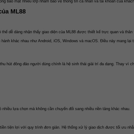
g bảo mật nhiều lớp nhằm bảo vệ thông tin cá nhân và tài khoản của khách h
 của ML88
ó thể dễ dàng nhận thấy giao diện của ML88 được thiết kế trực quan và thân
ều hành khác nhau như Android, iOS, Windows và macOS. Điều này mang lại tr
u hút đông đảo người dùng chính là hệ sinh thái giải trí đa dạng. Thay vì c
ó nhiều lựa chọn mà không cần chuyển đổi sang nhiều nền tảng khác nhau.
tiền tiện lợi với quy trình đơn giản. Hệ thống xử lý giao dịch được tối ưu n