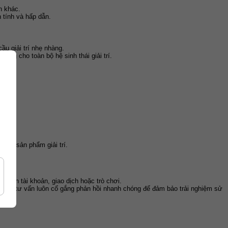
n khác.
 tính và hấp dẫn.
u giải trí nhẹ nhàng.
ạng cho toàn bộ hệ sinh thái giải trí.
 các sản phẩm giải trí.
 đến tài khoản, giao dịch hoặc trò chơi.
ội ngũ tư vấn luôn cố gắng phản hồi nhanh chóng để đảm bảo trải nghiệm sử