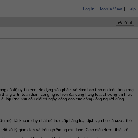
|
|
Log In
Mobile View
Help
Print
 tảng có độ uy tín cao, đa dạng sản phẩm và đảm bảo tính an toàn trong mọi
hái giải trí toàn diện, công nghệ hiện đại cùng hàng loạt chương trình ưu
ể đáp ứng nhu cầu giải trí ngày càng cao của cộng đồng người dùng.
ữu một tài khoản duy nhất để truy cập hàng loạt dịch vụ như cá cược thể
 độ xử lý giao dịch và trải nghiệm người dùng. Giao diện được thiết kế