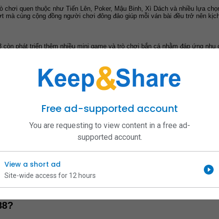
 chơi quen thuộc như Tiến Lên, Poker, Mậu Binh, Xì Dách và nhiều lựa chọ
t mà cùng cộng đồng người chơi đông đảo giúp mỗi ván bài đều trở nên kịch
còn phát triển thêm nhiều mini game và trò chơi bắn cá nhằm đáp ứng nhu cầ
 phù hợp với cả người mới và người chơi lâu năm, đồng thời tạo thêm sự đa d
p dẫn
ương trình khuyến mãi dành cho cả thành viên mới và khách hàng lâu năm.
i.
Free ad-supported account
You are requesting to view content in a free ad-
n thiết.
supported account.
ng giá trị trải nghiệm mà còn giúp người chơi có thêm nhiều cơ hội tham gia
 hàng chuyên nghiệp
View a short ad
àng hoạt động liên tục nhằm hỗ trợ người dùng khi gặp các vấn đề liên quan
Site-wide access for 12 hours
iều kênh như trò chuyện trực tuyến, email hoặc các nền tảng hỗ trợ khác. Đ
88?