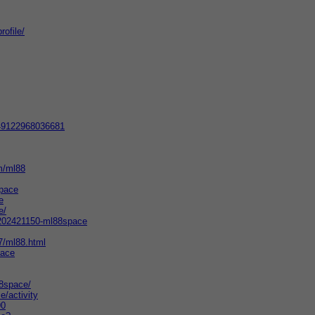
ofile/
549122968036681
m/ml88
space
e
e/
/202421150-ml88space
7/ml88.html
pace
88space/
/activity
90