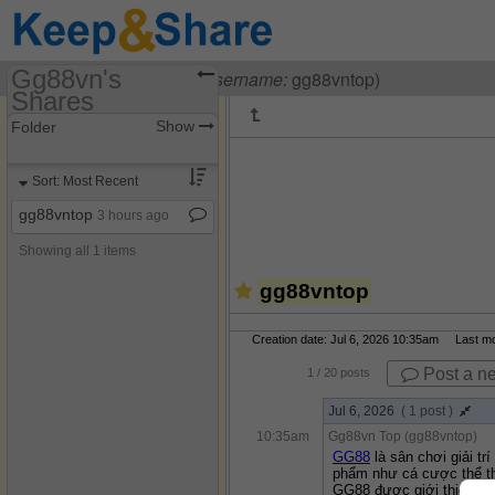
Gg88vn's
Visiting
Gg88vn Top
(
username:
gg88vntop)
Shares
(gg88vntop)
Show
Folder
Share Page
Sort: Most Recent
Discussions
gg88vntop
3 hours ago
Showing all 1 items
gg88vntop
Creation date: Jul 6, 2026 10:35am Last mod
Post a n
1
/ 20 posts
Jul 6, 2026
( 1 post )
10:35am
Gg88vn Top (gg88vntop)
GG88
 là sân chơi giải t
phẩm như cá cược thể tha
GG88 được giới thiệu là 