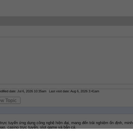
ified date: Jul 6, 2026 10:35am Last visit date: Aug 6, 2026 3:41am
ew Topic
rí trực tuyến ứng dụng công nghệ hiện đại, mang đến trải nghiệm ổn định, mi
o, casino trực tuyến, slot game và bắn cá.
thành viên của Liên minh KJC, đơn vị hoạt động trong lĩnh vực tài chính và g