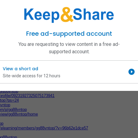
người chơi.
, Cư xá Bắc Hải, Hòa Hưng, Hồ Chí Minh, Việt Nam
op/
l.com
Free ad-supported account
VN #GG88Top #NhaCaiGG88 #GiaiTriTrucTuyen #CasinoOnline #CaCuocT
al #GameDoiThuong
You are requesting to view content in a free ad-
m/gg88vntop
supported account.
m/@gg88vntop
m/gg88vntop/
View a short ad
88vntop/about
ntop
Site-wide access for 12 hours
ntop
8vntop
gg88vntop
/gg88vntop
/profile/09231927325075173941
ntop?ps=24
8vntop
com/p/gg88vntop
m/view/gg88vntop/home
op
m/elearning/members/gg88vntop/?v=96b62e1dce57
/gg88vntop