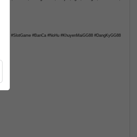
heThao #SlotGame #BanCa #NoHu #KhuyenMaiGG88 #DangKyGG88 