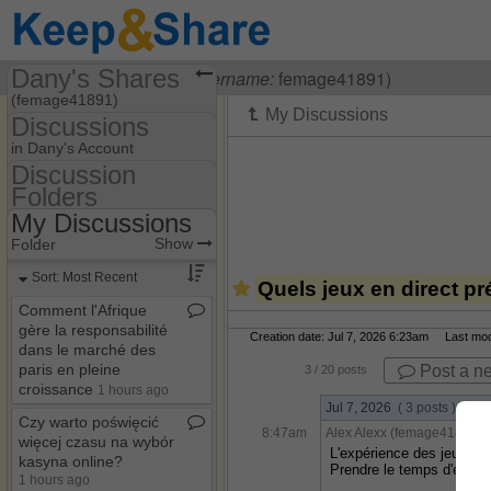
Dany's Shares
Visiting
Dany Foxx
(
username:
femage41891)
(femage41891)
Discussions
Share Page
in Dany's Account
Discussion
Discussions
Folders
Discussion Folders
My Discussions
Show
Folder Set
Show
Folder
My Discussions
Sort: Most Recent
Quels jeux en direct p
Comment l'Afrique
gère la responsabilité
Creation date: Jul 7, 2026 6:23am Last modi
dans le marché des
paris en pleine
Post a n
3
/ 20 posts
croissance
1 hours ago
Jul 7, 2026
( 3 posts )
Czy warto poświęcić
8:47am
Alex Alexx (femage4189)
więcej czasu na wybór
L'expérience des jeux en 
kasyna online?
Prendre le temps d'explo
1 hours ago