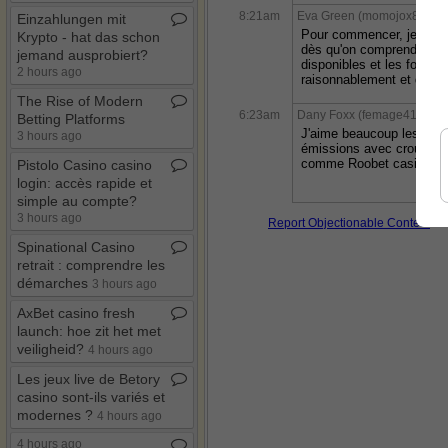
8:21am
Eva Green (momojox830)
Einzahlungen mit
Pour commencer, je trouve 
Krypto ​-​ hat das schon
dès qu'on comprend quelqu
jemand ausprobiert?
disponibles et les foncti
2 hours ago
raisonnablement et de priv
The Rise of Modern
6:23am
Dany Foxx (femage41891)
Betting Platforms
J'aime beaucoup les jeux e
3 hours ago
émissions avec croupiers 
comme Roobet casino ?
Pistolo Casino casino
login: accès rapide et
simple au compte?
3 hours ago
Report Objectionable Content
Spinational Casino
retrait : comprendre les
démarches
3 hours ago
AxBet casino fresh
launch: hoe zit het met
veiligheid?
4 hours ago
Les jeux live de Betory
casino sont​-​ils variés et
modernes ?
4 hours ago
4 hours ago