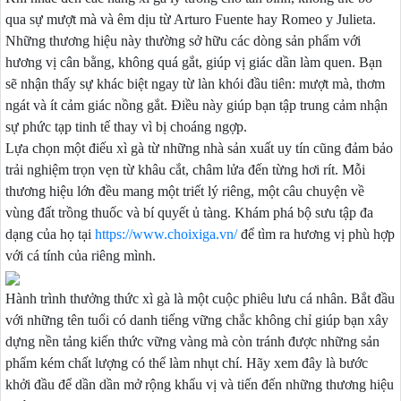
qua sự mượt mà và êm dịu từ Arturo Fuente hay Romeo y Julieta.
Những thương hiệu này thường sở hữu các dòng sản phẩm với
hương vị cân bằng, không quá gắt, giúp vị giác dần làm quen. Bạn
sẽ nhận thấy sự khác biệt ngay từ làn khói đầu tiên: mượt mà, thơm
ngát và ít cảm giác nồng gắt. Điều này giúp bạn tập trung cảm nhận
sự phức tạp tinh tế thay vì bị choáng ngợp.
Lựa chọn một điếu xì gà từ những nhà sản xuất uy tín cũng đảm bảo
trải nghiệm trọn vẹn từ khâu cắt, châm lửa đến từng hơi rít. Mỗi
thương hiệu lớn đều mang một triết lý riêng, một câu chuyện về
vùng đất trồng thuốc và bí quyết ủ tàng. Khám phá bộ sưu tập đa
dạng của họ tại
https://www.choixiga.vn/
để tìm ra hương vị phù hợp
với cá tính của riêng mình.
Hành trình thưởng thức xì gà là một cuộc phiêu lưu cá nhân. Bắt đầu
với những tên tuổi có danh tiếng vững chắc không chỉ giúp bạn xây
dựng nền tảng kiến thức vững vàng mà còn tránh được những sản
phẩm kém chất lượng có thể làm nhụt chí. Hãy xem đây là bước
khởi đầu để dần dần mở rộng khẩu vị và tiến đến những thương hiệu