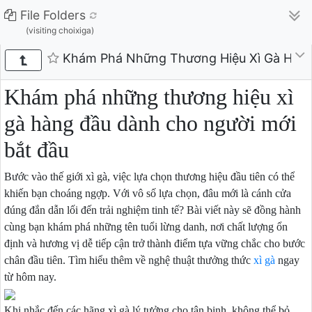
File Folders
(visiting choixiga)
Khám Phá Những Thương Hiệu Xì Gà Hàng
Khám phá những thương hiệu xì
gà hàng đầu dành cho người mới
bắt đầu
Bước vào thế giới xì gà, việc lựa chọn thương hiệu đầu tiên có thể
khiến bạn choáng ngợp. Với vô số lựa chọn, đâu mới là cánh cửa
đúng đắn dẫn lối đến trải nghiệm tinh tế? Bài viết này sẽ đồng hành
cùng bạn khám phá những tên tuổi lừng danh, nơi chất lượng ổn
định và hương vị dễ tiếp cận trở thành điểm tựa vững chắc cho bước
chân đầu tiên. Tìm hiểu thêm về nghệ thuật thưởng thức
xì gà
ngay
từ hôm nay.
Khi nhắc đến các hãng xì gà lý tưởng cho tân binh, không thể bỏ