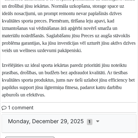
un drošībai jūsu iekārtas. Normāla uzkopšana, storage space uz
ideāls nosacījumi, un prompt remontu nevar paplašinās dzīves
kvalitātes sporta preces. Piemēram, tīrīšana leju apavi, kad
izmantošanas vai vēdināšanas ārā apģērbi novērš smarža un
materiālu noārdīšanās. Saglabāšanu jūsu Preces uz augša stāvoklis
problēma garantijas, ka jūsu investīcijas vēl uzturēt jūsu aktīvs dzīves
veids un wellness uzdevumi pakāpeniski.
Izvēlējāties uz ideal sporta iekārtas paredz prioritāti jūsu noteiktu
prasības, drošības, un budžets bez apdraudot kvalitāti. Ar tiesības
kvalitātes sporta produktus, jums nav tieši uzlabot jūsu efficiency bet
papildus support jūsu ilgtermiņa fitnesa, padarot katru darbību
apburošs un efektīvus.
1 comment
Monday, December 29, 2025
1