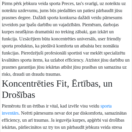
Pirms pērk jebkura veida sporta Preces, tas's svarīgi, uz noteiktu uz
noteiktu uzdevumu, jums būs piedalīties un patiesi pārbaudīt jūsu
prasmes degree. Dažādi sporta konkursa dažādi veidu pārnesums
izveidots par īpašu darbību un vajadzībām. Piemēram, darbojas
kurpes neatšķiras dramatiski no treking zābaki, gan izkārt un
funkcija. Uzsācējiem būtu koncentrēties universāls, user friendly
sporta produktus, ka piedāvā komforta un atbalsta bez nomākta
funkcijas. Pieredzējuši profesionāli sportisti var meklēt specializētu
kvalitātes sporta items, ka uzlabot efficiency. Atzīstot jūsu darbību un
prasmes garantijas jūsu iekārtas atbilst jūsu prasības un samazina uz
risks, draudi un draudu traumas.
Koncentrēties Fit, Ērtības, un
Drošības
Piemērotu fit un ērtības ir vital, kad izvēle visu veidu
sporta
inventārs
. Neērti pārnesums nevar dot par diskomforta, samazinātas
efficiency, un arī traumas. Ja ieguvēja kurpes, apģērbi vai drošības
iekārtas, pārliecinātos uz try tos un pārbaudīt jebkura veida stresa