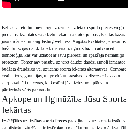
Bet tas varētu būt pievilcīgi uz izvēles uz lētāko sporta preces viegli
pieejams, kvalitātes vajadzētu nekad ir atdoto, jo īpaši, kad tas bažas
jūsu drošības un long-lasting wellness. Augstas kvalitātes pārnesums
bieži funkcijas daudz labāk materiālu, ilgmūžība, un advanced
tehnoloģiju, kas var uzlabot ar savu pieredzi un apakšējā nemainīgu
protēzēm. Tomēr nav prasību uz tērēt daudz; daudzi zīmoli izmantot
budžeta draudzīgu vēl uzticams sporta iekārtas alternatīvas. Compare
evaluations, garantijas, un produktu prasības uz discover līdzsvaru
starp kvalitāti un cenas, ka kostīmi jūsu izdevumu plāns un
pārliecinās vērts par naudu.
Apkope un Ilgmūžība Jūsu Sporta
Iekārtas
Izvēlējāties uz tiesības sporta Preces padziļina aiz uz pirmais iegādes
- atbilstošu uzturēšana ir ievērojamu pienākumu uz aizsargāt kvalitāti