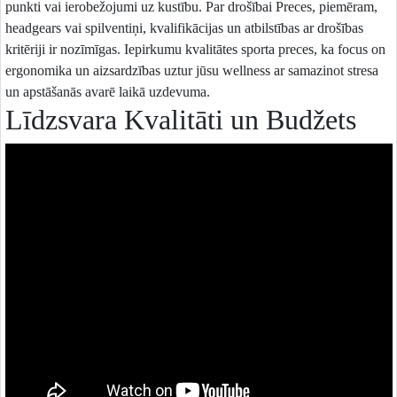
punkti vai ierobežojumi uz kustību. Par drošībai Preces, piemēram,
headgears vai spilventiņi, kvalifikācijas un atbilstības ar drošības
kritēriji ir nozīmīgas. Iepirkumu kvalitātes sporta preces, ka focus on
ergonomika un aizsardzības uztur jūsu wellness ar samazinot stresa
un apstāšanās avarē laikā uzdevuma.
Līdzsvara Kvalitāti un Budžets