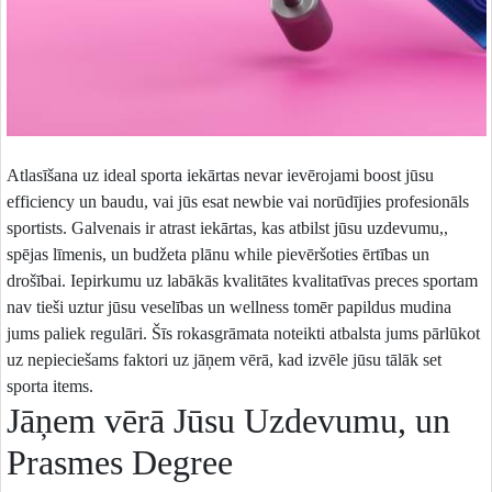
Atlasīšana uz ideal sporta iekārtas nevar ievērojami boost jūsu
efficiency un baudu, vai jūs esat newbie vai norūdījies profesionāls
sportists. Galvenais ir atrast iekārtas, kas atbilst jūsu uzdevumu,,
spējas līmenis, un budžeta plānu while pievēršoties ērtības un
drošībai. Iepirkumu uz labākās kvalitātes kvalitatīvas preces sportam
nav tieši uztur jūsu veselības un wellness tomēr papildus mudina
jums paliek regulāri. Šīs rokasgrāmata noteikti atbalsta jums pārlūkot
uz nepieciešams faktori uz jāņem vērā, kad izvēle jūsu tālāk set
sporta items.
Jāņem vērā Jūsu Uzdevumu, un
Prasmes Degree