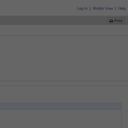
|
|
Log In
Mobile View
Help
Print