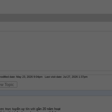
dified date: May 23, 2026 9:04pm Last visit date: Jul 27, 2026 1:37pm
ew Topic
ược trực tuyến uy tín với gần 20 năm hoạt