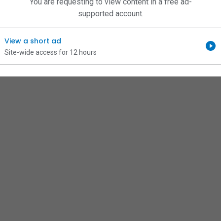
You are requesting to view content in a free ad-
supported account.
View a short ad
Site-wide access for 12 hours