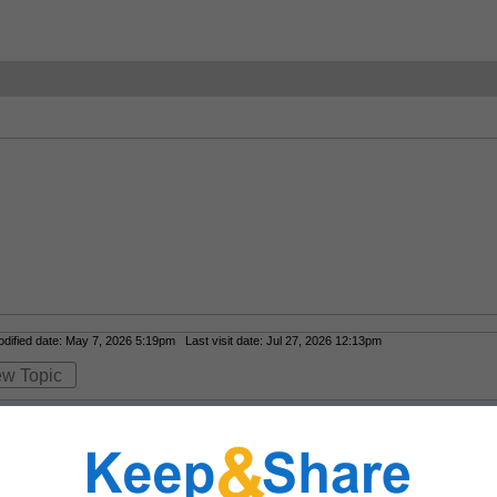
ified date: May 7, 2026 5:19pm Last visit date: Jul 27, 2026 12:13pm
ew Topic
23ceo)
i thưởng hấp dẫn với nhiều tựa game quen thuộc và hiện đại. Hệ thống 
 cảm giác mượt mà trong suốt quá trình tham gia.