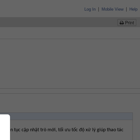
|
|
Log In
Mobile View
Help
Print
liên tục cập nhật trò mới, tối ưu tốc độ xử lý giúp thao tác 