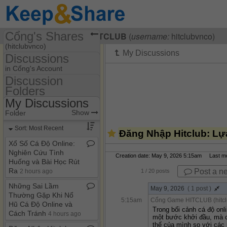
Cổng's Shares
Visiting
Cổng Game HITCLUB
(
username:
hitclubvnco)
(hitclubvnco)
Discussions
Share Page
in Cổng's Account
Discussion
Discussions
Folders
Discussion Folders
My Discussions
Show
Folder Set
Show
Folder
My Discussions
Sort: Most Recent
Đăng Nhập Hitclub: Lự
Xổ Số Cá Độ Online:
Nghiên Cứu Tình
Creation date: May 9, 2026 5:15am Last mod
Huống và Bài Học Rút
Ra
Post a n
1
/ 20 posts
2 hours ago
Những Sai Lầm
May 9, 2026
( 1 post )
Thường Gặp Khi Nổ
5:15am
Cổng Game HITCLUB (hitcl
Hũ Cá Độ Online và
Trong bối cảnh cá độ onli
Cách Tránh
4 hours ago
một bước khởi đầu, mà cò
thế của mình so với các 