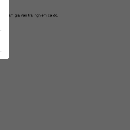
ng tham gia vào trải nghiệm cá độ.