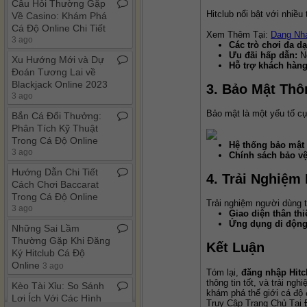
Câu Hỏi Thường Gặp
Hitclub nổi bật với nhiề
Về Casino: Khám Phá
Cá Độ Online Chi Tiết
Xem Thêm Tại: 
Dang Nha
3 ago
Các trò chơi đa d
Ưu đãi hấp dẫn:
Ng
Xu Hướng Mới và Dự
Hỗ trợ khách hàng
Đoán Tương Lai về
Blackjack Online 2023
3. Bảo Mật Thô
3 ago
Bảo mật là một yếu tố cự
Bắn Cá Đổi Thưởng:
Phân Tích Kỹ Thuật
Trong Cá Độ Online
Hệ thống bảo mật 
3 ago
Chính sách bảo vệ
Hướng Dẫn Chi Tiết
4. Trải Nghiệm
Cách Chơi Baccarat
Trong Cá Độ Online
Trải nghiệm người dùng t
3 ago
Giao diện thân thi
Ứng dụng di động
Những Sai Lầm
Thường Gặp Khi Đăng
Kết Luận
Ký Hitclub Cá Độ
Online
3 ago
Tóm lại, 
đăng nhập Hitc
thông tin tốt, và trải n
Kèo Tài Xỉu: So Sánh
khám phá thế giới cá độ đ
Lợi Ích Với Các Hình
Truy Cập Trang Chủ Tại 