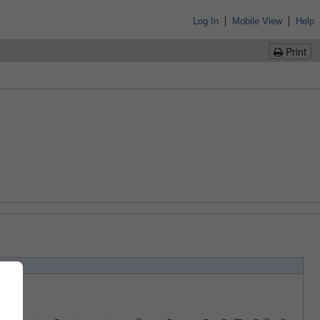
|
|
Log In
Mobile View
Help
Print