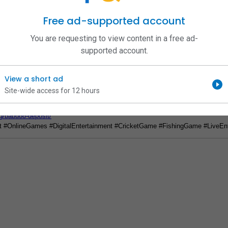
রকারীদের জন্য নিয়ে এসেছে সহজ ও নিরাপদ ডিপোজিট সিস্টেম, যার মাধ্যমে আপনি দ্রুত আপনার অ্যাকাউন্টে
া জনপ্রিয় ডিজিটাল বিনোদন সুবিধা। নতুন ও নিয়মিত সকল ব্যবহারকারীর জন্য রয়েছে দ্রুত প্রসেসিং এবং স্ম
Free ad-supported account
ুবিধাসমূহ:
You are requesting to view content in a free ad-
্যমে নিরাপদ লেনদেন সুবিধা
সাপোর্ট
supported account.
অনলাইন গেম ও বিনোদনে অ্যাক্সেস
এবং স্মার্ট ব্যবহার সুবিধা
View a short ad
শেষ অফার ও রিওয়ার্ড সুবিধা
ন থেকে সহজে ডিপোজিট করার সুযোগ
Site-wide access for 12 hours
ধব ইন্টারফেস
িক ডিজিটাল বিনোদন প্ল্যাটফর্ম ব্যবহার করতে চান, তাদের জন্য Babu88 হতে পারে একটি দারুণ পছন্দ, 
g/babu88-deposit/
 #OnlineGames #DigitalEntertainment #CricketGame #FishingGame #LiveEn