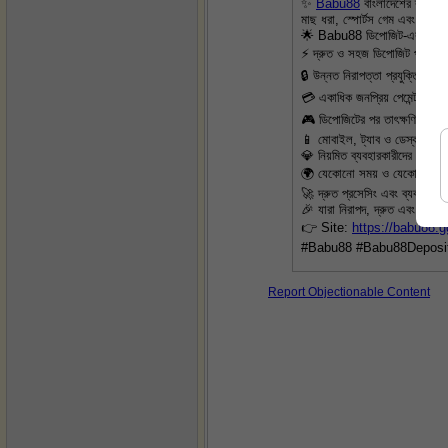
✨ 
Babu88
 বাংলাদেশের ব্যবহা
মাছ ধরা, স্পোর্টস গেম এবং আরও নান
🌟 Babu88 ডিপোজিট-এর বিশেষ স
⚡ দ্রুত ও সহজ ডিপোজিট প্রক্রিয়া
🔒 উন্নত নিরাপত্তা প্রযুক্তির মাধ
💳 একাধিক জনপ্রিয় পেমেন্ট মেথড 
🎮 ডিপোজিটের পর তাৎক্ষণিকভাবে 
📱 মোবাইল, ট্যাব ও ডেস্কটপে সহজ 
💎 নিয়মিত ব্যবহারকারীদের জন্য বি
🌍 যেকোনো সময় ও যেকোনো স্থা
🚀 দ্রুত প্রসেসিং এবং ব্যবহারবান্
🎉 যারা নিরাপদ, দ্রুত এবং আধুন
👉 Site: 
https://babu88.g
#Babu88 #Babu88Deposit
Report Objectionable Content