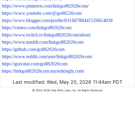
https://www.pinterest.com/linkgo882026com/
https://www.youtube.com/@go88226com
https://www.blogger.com/profile/03168788441526814038
https://vimeo.com/linkgo882026com
https://www.twitch.tv/linkgo882026com/about
https://www.tumblr.com/linkgo882026com
https://github.com/go882026com
https://www.reddit.com/user/linkgo882026com/
https://gravatar.com/go882026com
https://linkgo882026com.mystrikingly.com/
Last modified: Wed, May 20, 2026 11:44am PDT
© 2004-2026 Gee Whiz Labs, Inc. All Rights Reserved.