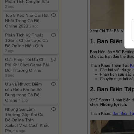
Phân Tích Chuyên Sâu
2 ago
Top 5 Kèo Nhà Cái Hot
Nhất Trong Cá Độ
Online 2023
2 ago
Xem Chi Tiết Bài Viết Tại
Phân Tích Kỹ Thuật
1Gom: Chiến Lược Cá
1. Ban Biên Tậ
Độ Online Hiệu Quả
2 ago
Ban biên tập ABC Betting
cho các trận đấu thể thao
Giải Pháp Tối Ưu Chi
Phí Khi Chơi Game Bài
Tham Khảo Thêm Tại: 
Kh
Các bài viết được 
Đổi Thưởng Online
Phân tích sâu sắc v
3 ago
Chuyên mục hỏi đáp
Ưu và Nhược Điểm
2. Ban Biên Tậ
của Điều Khoản Sử
Dụng trong Cá Độ
XYZ Sports là ban biên t
Online
4 ago
chơi. 
Những lợi ích:
Những Sai Lầm
Tham Khảo: 
Ban Biên Tậ
Thường Gặp Khi Cá
Độ Online Trên
XoilacTV và Cách Khắc
Phục
4 ago