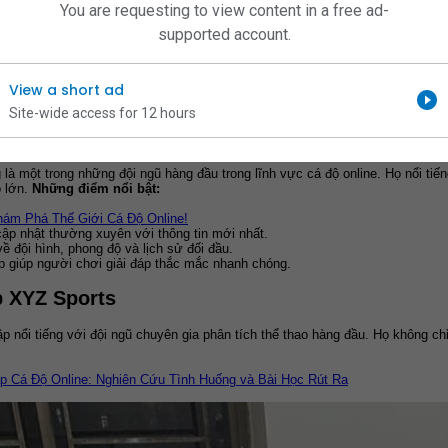
You are requesting to view content in a free ad-
supported account.
View a short ad
: 
Ban Biên Tập
Site-wide access for 12 hours
p ABC Betting
 là một trong những đội ngũ hàng đầu trong lĩnh vực cá độ online. Họ nổi tiến
 lớn. 
Những điểm nổi bật:
ám Phá Thế Giới Cá Độ Online!
cập nhật thường xuyên với thông tin mới nhất.
ề đội hình, phong độ và lịch sử đối đầu.
 giúp người chơi giải đáp thắc mắc nhanh chóng.
p XYZ Sports
ập nổi tiếng với đội ngũ chuyên gia phân tích thể thao hàng đầu. Họ không c
p Cá Độ Online: Nghiên Cứu Tình Huống và Bài Học Rút Ra