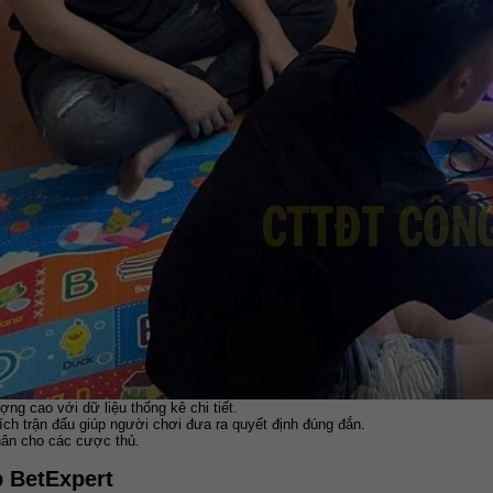
ợng cao với dữ liệu thống kê chi tiết.
ch trận đấu giúp người chơi đưa ra quyết định đúng đắn.
hân cho các cược thủ.
p BetExpert