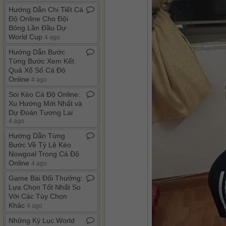
Hướng Dẫn Chi Tiết Cá
Độ Online Cho Đội
Bóng Lần Đầu Dự
World Cup
4 ago
Hướng Dẫn Bước
Từng Bước Xem Kết
Quả Xổ Số Cá Độ
Online
4 ago
Soi Kèo Cá Độ Online:
Xu Hướng Mới Nhất và
Dự Đoán Tương Lai
4 ago
Hướng Dẫn Từng
Bước Về Tỷ Lệ Kèo
Nowgoal Trong Cá Độ
Online
4 ago
Game Bài Đổi Thưởng:
Lựa Chọn Tốt Nhất So
Với Các Tùy Chọn
Khác
4 ago
Những Kỷ Lục World