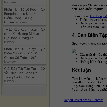
last week
Với slogan Chuyên gia củ
sâu. 
Các điểm mạnh:
Phân Tích Tỷ Lệ Kèo
Bongdalu: Ưu Nhược
Tham Khảo: 
Xu Huong Mo
Điểm Trong Cá Độ
Thông tin về các gi
Online
last week
Đánh giá các nhà cái
Diễn đàn thảo luận
Tỷ Lệ Kèo Keonhacai​.​
com: Xu Hướng Mới và
4. Ban Biên Tậ
Dự Đoán Tương Lai
last week
SportNews không chỉ tập 
Phân Tích Ưu Nhược
Điểm Của Chơi Cá Độ
Cập nhật tin tức th
Online Có Trách Nhiệm
Đánh giá các trận 
last week
Những bài viết chu
Giải Đáp Tất Tần Tật
Kết luận
Về Trực Tiếp Bóng Đá
Trong Cá Độ Online
Tóm lại, việc tìm kiếm mộ
last week
như ABC Betting, XYZ Sp
Truy Cập Trang Chủ Tại 
Phân Tích Ưu Nhược
#Ban_Biên_Tập, #BanBi
Điểm Tỷ Lệ Kèo 7M
Trong Cá Độ Online
Report Objectionable Content
last week