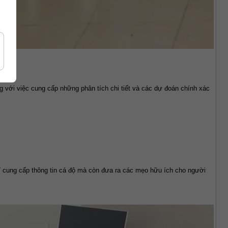
g với việc cung cấp những phân tích chi tiết và các dự đoán chính xác 
hỉ cung cấp thông tin cá độ mà còn đưa ra các mẹo hữu ích cho người 