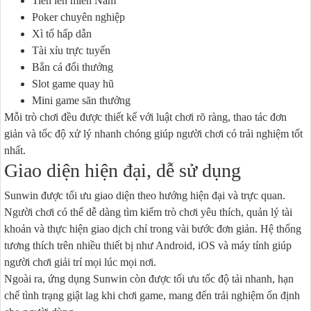
Tiến lên miền Nam
Poker chuyên nghiệp
Xì tố hấp dẫn
Tài xỉu trực tuyến
Bắn cá đổi thưởng
Slot game quay hũ
Mini game săn thưởng
Mỗi trò chơi đều được thiết kế với luật chơi rõ ràng, thao tác đơn
giản và tốc độ xử lý nhanh chóng giúp người chơi có trải nghiệm tốt
nhất.
Giao diện hiện đại, dễ sử dụng
Sunwin được tối ưu giao diện theo hướng hiện đại và trực quan.
Người chơi có thể dễ dàng tìm kiếm trò chơi yêu thích, quản lý tài
khoản và thực hiện giao dịch chỉ trong vài bước đơn giản. Hệ thống
tương thích trên nhiều thiết bị như Android, iOS và máy tính giúp
người chơi giải trí mọi lúc mọi nơi.
Ngoài ra, ứng dụng Sunwin còn được tối ưu tốc độ tải nhanh, hạn
chế tình trạng giật lag khi chơi game, mang đến trải nghiệm ổn định