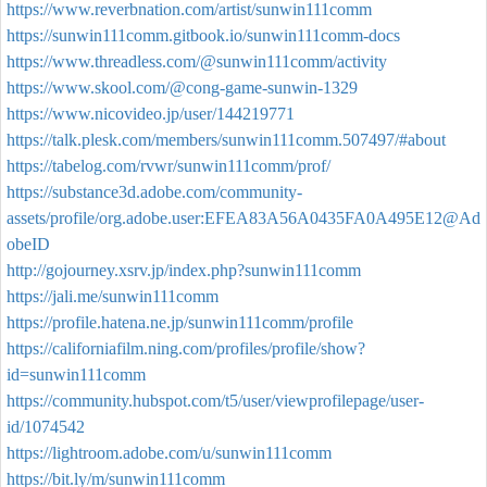
https://www.reverbnation.com/artist/sunwin111comm
https://sunwin111comm.gitbook.io/sunwin111comm-docs
https://www.threadless.com/@sunwin111comm/activity
https://www.skool.com/@cong-game-sunwin-1329
https://www.nicovideo.jp/user/144219771
https://talk.plesk.com/members/sunwin111comm.507497/#about
https://tabelog.com/rvwr/sunwin111comm/prof/
https://substance3d.adobe.com/community-
assets/profile/org.adobe.user:EFEA83A56A0435FA0A495E12@Ad
obeID
http://gojourney.xsrv.jp/index.php?sunwin111comm
https://jali.me/sunwin111comm
https://profile.hatena.ne.jp/sunwin111comm/profile
https://californiafilm.ning.com/profiles/profile/show?
id=sunwin111comm
https://community.hubspot.com/t5/user/viewprofilepage/user-
id/1074542
https://lightroom.adobe.com/u/sunwin111comm
https://bit.ly/m/sunwin111comm