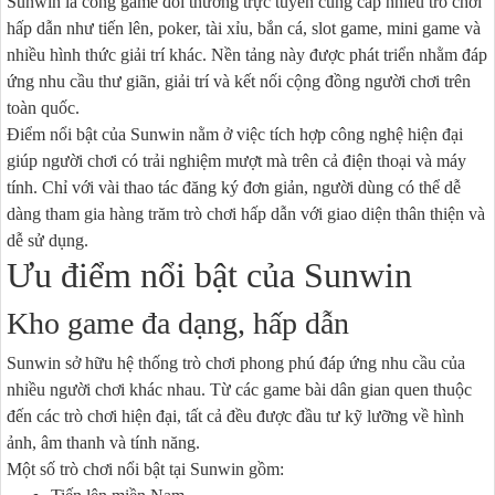
Sunwin là cổng game đổi thưởng trực tuyến cung cấp nhiều trò chơi
hấp dẫn như tiến lên, poker, tài xỉu, bắn cá, slot game, mini game và
nhiều hình thức giải trí khác. Nền tảng này được phát triển nhằm đáp
ứng nhu cầu thư giãn, giải trí và kết nối cộng đồng người chơi trên
toàn quốc.
Điểm nổi bật của Sunwin nằm ở việc tích hợp công nghệ hiện đại
giúp người chơi có trải nghiệm mượt mà trên cả điện thoại và máy
tính. Chỉ với vài thao tác đăng ký đơn giản, người dùng có thể dễ
dàng tham gia hàng trăm trò chơi hấp dẫn với giao diện thân thiện và
dễ sử dụng.
Ưu điểm nổi bật của Sunwin
Kho game đa dạng, hấp dẫn
Sunwin sở hữu hệ thống trò chơi phong phú đáp ứng nhu cầu của
nhiều người chơi khác nhau. Từ các game bài dân gian quen thuộc
đến các trò chơi hiện đại, tất cả đều được đầu tư kỹ lưỡng về hình
ảnh, âm thanh và tính năng.
Một số trò chơi nổi bật tại Sunwin gồm: