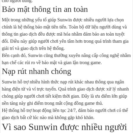
cho người dùng.
Bảo mật thông tin an toàn
Một trong những yếu tố giúp Sunwin được nhiều người lựa chọn
chính là hệ thống bảo mật tiên tiến. Toàn bộ dữ liệu người dùng và
thông tin giao dịch đều được mã hóa nhằm đảm bảo an toàn tuyệt
đối. Điều này giúp người chơi yên tâm hơn trong quá trình tham gia
giải trí và giao dịch trên hệ thống.
Bên cạnh đó, Sunwin cũng thường xuyên nâng cấp công nghệ nhằm
hạn chế các rủi ro về bảo mật và gian lận trong game.
Nạp rút nhanh chóng
Sunwin hỗ trợ nhiều hình thức nạp rút khác nhau thông qua ngân
hàng điện tử và ví trực tuyến. Quá trình giao dịch được xử lý nhanh
chóng giúp người chơi tiết kiệm thời gian. Đây là ưu điểm lớn giúp
nền tảng này ghi điểm trong mắt cộng đồng game thủ.
Hệ thống hỗ trợ hoạt động liên tục 24/7, đảm bảo người chơi có thể
giao dịch bất cứ lúc nào mà không gặp khó khăn.
Vì sao Sunwin được nhiều người