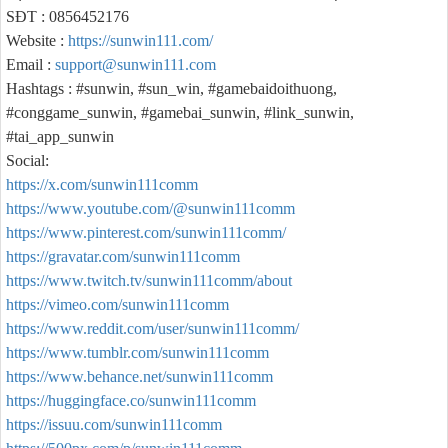
SĐT : 0856452176
Website :
https://sunwin111.com/
Email :
support@sunwin111.com
Hashtags : #sunwin, #sun_win, #gamebaidoithuong,
#conggame_sunwin, #gamebai_sunwin, #link_sunwin,
#tai_app_sunwin
Social:
https://x.com/sunwin111comm
https://www.youtube.com/@sunwin111comm
https://www.pinterest.com/sunwin111comm/
https://gravatar.com/sunwin111comm
https://www.twitch.tv/sunwin111comm/about
https://vimeo.com/sunwin111comm
https://www.reddit.com/user/sunwin111comm/
https://www.tumblr.com/sunwin111comm
https://www.behance.net/sunwin111comm
https://huggingface.co/sunwin111comm
https://issuu.com/sunwin111comm