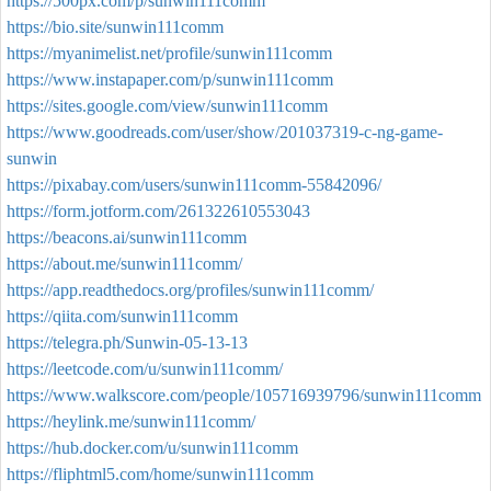
https://500px.com/p/sunwin111comm
https://bio.site/sunwin111comm
https://myanimelist.net/profile/sunwin111comm
https://www.instapaper.com/p/sunwin111comm
https://sites.google.com/view/sunwin111comm
https://www.goodreads.com/user/show/201037319-c-ng-game-
sunwin
https://pixabay.com/users/sunwin111comm-55842096/
https://form.jotform.com/261322610553043
https://beacons.ai/sunwin111comm
https://about.me/sunwin111comm/
https://app.readthedocs.org/profiles/sunwin111comm/
https://qiita.com/sunwin111comm
https://telegra.ph/Sunwin-05-13-13
https://leetcode.com/u/sunwin111comm/
https://www.walkscore.com/people/105716939796/sunwin111comm
https://heylink.me/sunwin111comm/
https://hub.docker.com/u/sunwin111comm
https://fliphtml5.com/home/sunwin111comm